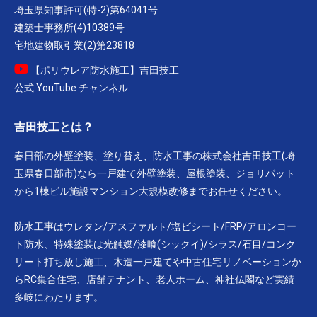
埼玉県知事許可(特-2)第64041号
建築士事務所(4)10389号
宅地建物取引業(2)第23818
【ポリウレア防水施工】吉田技工
公式 YouTube チャンネル
吉田技工とは？
春日部の外壁塗装、塗り替え、防水工事の株式会社吉田技工(埼
玉県春日部市)なら一戸建て外壁塗装、屋根塗装、ジョリパット
から1棟ビル施設マンション大規模改修までお任せください。
防水工事はウレタン/アスファルト/塩ビシート/FRP/アロンコー
ト防水、特殊塗装は光触媒/漆喰(シックイ)/シラス/石目/コンク
リート打ち放し施工、木造一戸建てや中古住宅リノベーションか
らRC集合住宅、店舗テナント、老人ホーム、神社仏閣など実績
多岐にわたります。