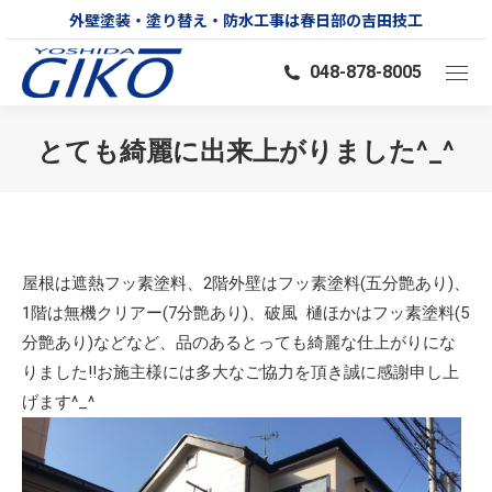
外壁塗装・塗り替え・防水工事は春日部の吉田技工
048-878-8005
とても綺麗に出来上がりました^_^
You are here:
屋根は遮熱フッ素塗料、2階外壁はフッ素塗料(五分艶あり)、
1階は無機クリアー(7分艶あり)、破風 樋ほかはフッ素塗料(5
分艶あり)などなど、品のあるとっても綺麗な仕上がりにな
りました‼︎お施主様には多大なご協力を頂き誠に感謝申し上
げます^_^