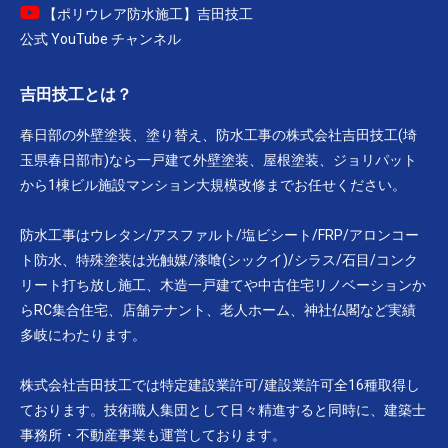
【ポリウレア防水施工】吉田技工
公式 YouTube チャンネル
吉田技工とは？
春日部の外壁塗装、塗り替え、防水工事の株式会社吉田技工(埼
玉県春日部市)なら一戸建て外壁塗装、屋根塗装、ジョリパット
から1棟ビル施設マンション大規模改修までお任せください。
防水工事はウレタン/アスファルト/塩ビシート/FRP/アロンコー
ト防水、特殊塗装は光触媒/漆喰(シックイ)/シラス/石目/コンク
リート打ち放し施工、木造一戸建てや中古住宅リノベーションか
らRC集合住宅、店舗テナント、老人ホーム、神社仏閣など実績
多岐にわたります。
株式会社吉田技工では特定建設業許可/建設業許可全16種取得し
ております。技術職人集団として日々精進すると同時に、建築士
事務所・不動産事業も運営しております。