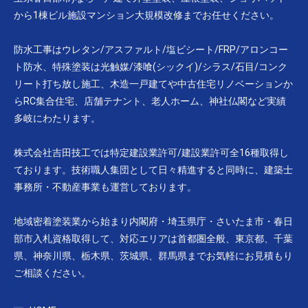
から1棟ビル施設マンション大規模改修までお任せください。
防水工事はウレタン/アスファルト/塩ビシート/FRP/アロンコー
ト防水、特殊塗装は光触媒/漆喰(シックイ)/シラス/石目/コンク
リート打ち放し施工、木造一戸建てや中古住宅リノベーションか
らRC集合住宅、店舗テナント、老人ホーム、神社仏閣など実績
多岐にわたります。
株式会社吉田技工では特定建設業許可/建設業許可全16種取得し
ております。技術職人集団として日々精進すると同時に、建築士
事務所・不動産事業も運営しております。
地域密着塗装業から始まり内閣府・埼玉県庁・さいたま市・春日
部市入札資格取得して、対応エリアは首都圏全般、東京都、千葉
県、神奈川県、栃木県、茨城県、群馬県までお気軽にお見積もり
ご相談ください。