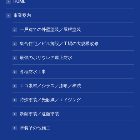
HOME
事業案内
一戸建ての外壁塗装／屋根塗装
集合住宅／ビル施設／工場の大規模改修
最強のポリウレア屋上防水
各種防水工事
エコ素材／シラス／漆喰／柿渋
特殊塗装／光触媒／エイジング
断熱塗装／遮熱塗装
塗装その他施工