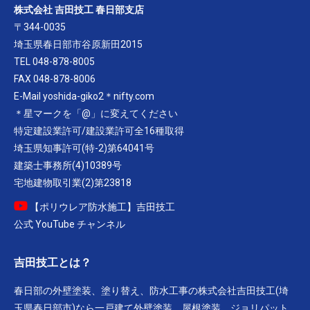
株式会社 吉田技工 春日部支店
〒344-0035
埼玉県春日部市谷原新田2015
TEL 048-878-8005
FAX 048-878-8006
E-Mail yoshida-giko2＊nifty.com
＊星マークを「@」に変えてください
特定建設業許可/建設業許可全16種取得
埼玉県知事許可(特-2)第64041号
建築士事務所(4)10389号
宅地建物取引業(2)第23818
【ポリウレア防水施工】吉田技工
公式 YouTube チャンネル
吉田技工とは？
春日部の外壁塗装、塗り替え、防水工事の株式会社吉田技工(埼
玉県春日部市)なら一戸建て外壁塗装、屋根塗装、ジョリパット