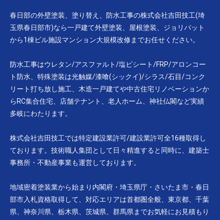
春日部の外壁塗装、塗り替え、防水工事の株式会社吉田技工(埼
玉県春日部市)なら一戸建て外壁塗装、屋根塗装、ジョリパット
から1棟ビル施設マンション大規模改修までお任せください。
防水工事はウレタン/アスファルト/塩ビシート/FRP/アロンコー
ト防水、特殊塗装は光触媒/漆喰(シックイ)/シラス/石目/コンク
リート打ち放し施工、木造一戸建てや中古住宅リノベーションか
らRC集合住宅、店舗テナント、老人ホーム、神社仏閣など実績
多岐にわたります。
株式会社吉田技工では特定建設業許可/建設業許可全16種取得し
ております。技術職人集団として日々精進すると同時に、建築士
事務所・不動産事業も運営しております。
地域密着塗装業から始まり内閣府・埼玉県庁・さいたま市・春日
部市入札資格取得して、対応エリアは首都圏全般、東京都、千葉
県、神奈川県、栃木県、茨城県、群馬県までお気軽にお見積もり