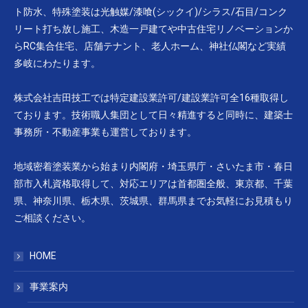
ト防水、特殊塗装は光触媒/漆喰(シックイ)/シラス/石目/コンク
リート打ち放し施工、木造一戸建てや中古住宅リノベーションか
らRC集合住宅、店舗テナント、老人ホーム、神社仏閣など実績
多岐にわたります。
株式会社吉田技工では特定建設業許可/建設業許可全16種取得し
ております。技術職人集団として日々精進すると同時に、建築士
事務所・不動産事業も運営しております。
地域密着塗装業から始まり内閣府・埼玉県庁・さいたま市・春日
部市入札資格取得して、対応エリアは首都圏全般、東京都、千葉
県、神奈川県、栃木県、茨城県、群馬県までお気軽にお見積もり
ご相談ください。
HOME
事業案内