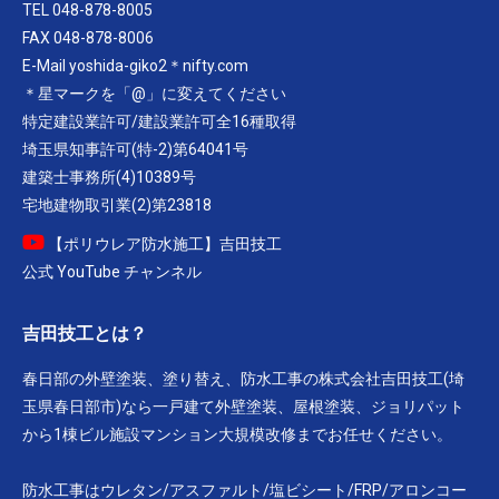
TEL 048-878-8005
FAX 048-878-8006
E-Mail yoshida-giko2＊nifty.com
＊星マークを「@」に変えてください
特定建設業許可/建設業許可全16種取得
埼玉県知事許可(特-2)第64041号
建築士事務所(4)10389号
宅地建物取引業(2)第23818
【ポリウレア防水施工】吉田技工
公式 YouTube チャンネル
吉田技工とは？
春日部の外壁塗装、塗り替え、防水工事の株式会社吉田技工(埼
玉県春日部市)なら一戸建て外壁塗装、屋根塗装、ジョリパット
から1棟ビル施設マンション大規模改修までお任せください。
防水工事はウレタン/アスファルト/塩ビシート/FRP/アロンコー