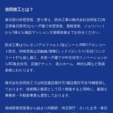
吉田技工とは？
春日部の外壁塗装、塗り替え、防水工事の株式会社吉田技工(埼
玉県春日部市)なら一戸建て外壁塗装、屋根塗装、ジョリパット
から1棟ビル施設マンション大規模改修までお任せください。
防水工事はウレタン/アスファルト/塩ビシート/FRP/アロンコー
ト防水、特殊塗装は光触媒/漆喰(シックイ)/シラス/石目/コンク
リート打ち放し施工、木造一戸建てや中古住宅リノベーションか
らRC集合住宅、店舗テナント、老人ホーム、神社仏閣など実績
多岐にわたります。
株式会社吉田技工では特定建設業許可/建設業許可全16種取得し
ております。技術職人集団として日々精進すると同時に、建築士
事務所・不動産事業も運営しております。
地域密着塗装業から始まり内閣府・埼玉県庁・さいたま市・春日