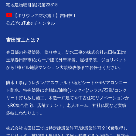
宅地建物取引業(2)第23818
【ポリウレア防水施工】吉田技工
公式 YouTube チャンネル
吉田技工とは？
春日部の外壁塗装、塗り替え、防水工事の株式会社吉田技工(埼
玉県春日部市)なら一戸建て外壁塗装、屋根塗装、ジョリパット
から1棟ビル施設マンション大規模改修までお任せください。
防水工事はウレタン/アスファルト/塩ビシート/FRP/アロンコー
ト防水、特殊塗装は光触媒/漆喰(シックイ)/シラス/石目/コンク
リート打ち放し施工、木造一戸建てや中古住宅リノベーションか
らRC集合住宅、店舗テナント、老人ホーム、神社仏閣など実績
多岐にわたります。
株式会社吉田技工では特定建設業許可/建設業許可全16種取得し
ております。技術職人集団として日々精進すると同時に、建築士