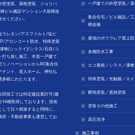
一戸建ての外壁塗装／屋
外壁塗装、屋根塗装、ジョリパ
1棟ビル施設マンション大規模改
集合住宅／ビル施設／工
任せください。
模改修
はウレタン/アスファルト/塩ビ
最強のポリウレア屋上防
RP/アロンコート防水、特殊塗装
漆喰(シックイ)/シラス/石目/コ
各種防水工事
ト打ち放し施工、木造一戸建て
宅リノベーションからRC集合住
エコ素材／シラス／漆喰
テナント、老人ホーム、神社仏
特殊塗装／光触媒／エイ
績多岐にわたります。
断熱塗装／遮熱塗装
吉田技工では特定建設業許可/建
全16種取得しております。技術
塗装その他施工
として日々精進すると同時に、
務所・不動産事業も運営してお
高圧洗浄
施工事例