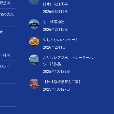
根塗装
排水口洗浄工事
2026年3月19日
場の大規
初 靖国神社
2026年2月10日
水
久しぶりのパンケーキ
2026年2月1日
／柿渋
ポリウレア防水 トレーラーハ
ウス試作品
ジング
2025年10月29日
【神社修繕塗替え工事】
2025年10月27日