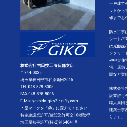
一戸建て
ットから
修までお
防水工事
シート/F
は光触媒/
ンクリー
や中古住
株式会社 吉田技工 春日部支店
宅、店舗
〒344-0035
閣など実
埼玉県春日部市谷原新田2015
TEL 048-878-8005
株式会社
FAX 048-878-8006
設業許可
E-Mail yoshida-giko2＊nifty.com
職人集団
＊星マークを「@」に変えてください
建築士事
特定建設業許可/建設業許可全16種取得
ります。
埼玉県知事許可(特-2)第64041号