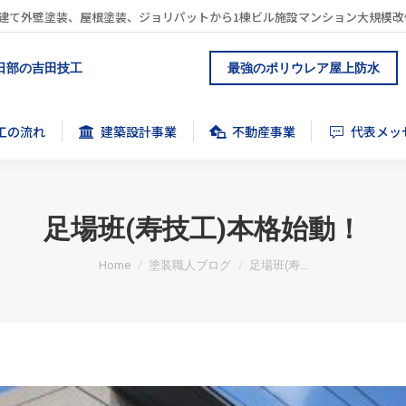
建て外壁塗装、屋根塗装、ジョリパットから1棟ビル施設マンション大規模改
工の流れ
建築設計事業
不動産事業
代表メッ
日部の吉田技工
最強のポリウレア屋上防水
工の流れ
建築設計事業
不動産事業
代表メッ
足場班(寿技工)本格始動！
You are here:
Home
塗装職人ブログ
足場班(寿…