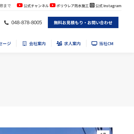
修まで
公式チャンネル
ポリウレア防水施工
公式 Instagram
セージ
会社案内
求人案内
当社CM
無料お見積もり・お問い合わせ
048-878-8005
セージ
会社案内
求人案内
当社CM