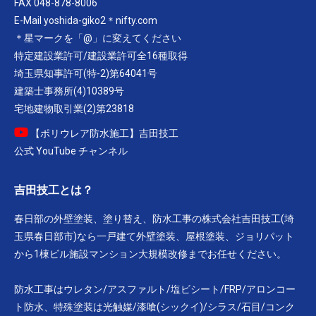
FAX 048-878-8006
E-Mail yoshida-giko2＊nifty.com
＊星マークを「@」に変えてください
特定建設業許可/建設業許可全16種取得
埼玉県知事許可(特-2)第64041号
建築士事務所(4)10389号
宅地建物取引業(2)第23818
【ポリウレア防水施工】吉田技工
公式 YouTube チャンネル
吉田技工とは？
春日部の外壁塗装、塗り替え、防水工事の株式会社吉田技工(埼
玉県春日部市)なら一戸建て外壁塗装、屋根塗装、ジョリパット
から1棟ビル施設マンション大規模改修までお任せください。
防水工事はウレタン/アスファルト/塩ビシート/FRP/アロンコー
ト防水、特殊塗装は光触媒/漆喰(シックイ)/シラス/石目/コンク