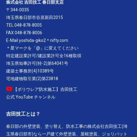
株式会社 吉田技工 春日部支店
〒344-0035
埼玉県春日部市谷原新田2015
TEL 048-878-8005
FAX 048-878-8006
E-Mail yoshida-giko2＊nifty.com
＊星マークを「@」に変えてください
特定建設業許可/建設業許可全16種取得
埼玉県知事許可(特-2)第64041号
建築士事務所(4)10389号
宅地建物取引業(2)第23818
【ポリウレア防水施工】吉田技工
公式 YouTube チャンネル
吉田技工とは？
春日部の外壁塗装、塗り替え、防水工事の株式会社吉田技工(埼
玉県春日部市)なら一戸建て外壁塗装、屋根塗装、ジョリパット