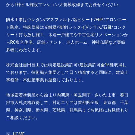
から1棟ビル施設マンション大規模改修までお任せください。
防水工事はウレタン/アスファルト/塩ビシート/FRP/アロンコー
ト防水、特殊塗装は光触媒/漆喰(シックイ)/シラス/石目/コンク
リート打ち放し施工、木造一戸建てや中古住宅リノベーションか
らRC集合住宅、店舗テナント、老人ホーム、神社仏閣など実績
多岐にわたります。
株式会社吉田技工では特定建設業許可/建設業許可全16種取得し
ております。技術職人集団として日々精進すると同時に、建築士
事務所・不動産事業も運営しております。
地域密着塗装業から始まり内閣府・埼玉県庁・さいたま市・春日
部市入札資格取得して、対応エリアは首都圏全般、東京都、千葉
県、神奈川県、栃木県、茨城県、群馬県までお気軽にお見積もり
ご相談ください。
HOME