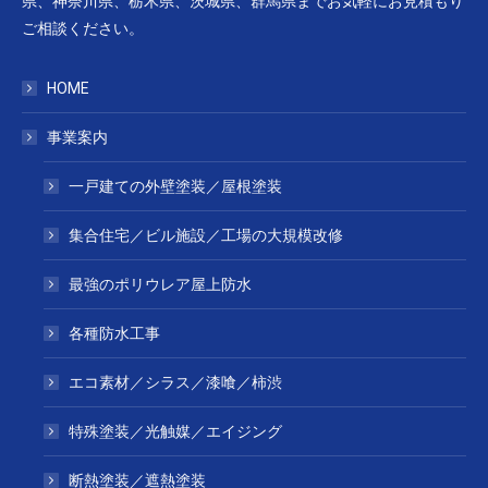
県、神奈川県、栃木県、茨城県、群馬県までお気軽にお見積もり
ご相談ください。
HOME
事業案内
一戸建ての外壁塗装／屋根塗装
集合住宅／ビル施設／工場の大規模改修
最強のポリウレア屋上防水
各種防水工事
エコ素材／シラス／漆喰／柿渋
特殊塗装／光触媒／エイジング
断熱塗装／遮熱塗装