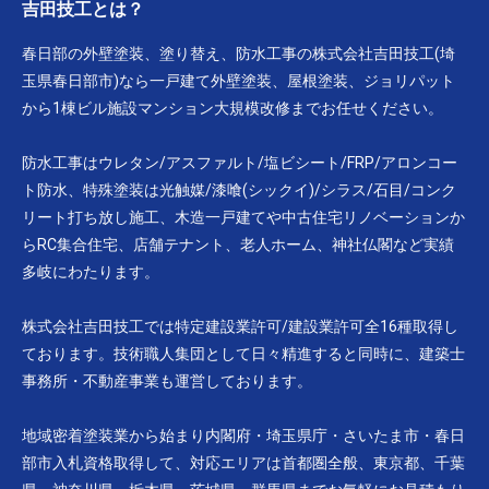
吉田技工とは？
春日部の外壁塗装、塗り替え、防水工事の株式会社吉田技工(埼
玉県春日部市)なら一戸建て外壁塗装、屋根塗装、ジョリパット
から1棟ビル施設マンション大規模改修までお任せください。
防水工事はウレタン/アスファルト/塩ビシート/FRP/アロンコー
ト防水、特殊塗装は光触媒/漆喰(シックイ)/シラス/石目/コンク
リート打ち放し施工、木造一戸建てや中古住宅リノベーションか
らRC集合住宅、店舗テナント、老人ホーム、神社仏閣など実績
多岐にわたります。
株式会社吉田技工では特定建設業許可/建設業許可全16種取得し
ております。技術職人集団として日々精進すると同時に、建築士
事務所・不動産事業も運営しております。
地域密着塗装業から始まり内閣府・埼玉県庁・さいたま市・春日
部市入札資格取得して、対応エリアは首都圏全般、東京都、千葉