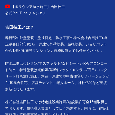
【ポリウレア防水施工】吉田技工
公式 YouTube チャンネル
吉田技工とは？
春日部の外壁塗装、塗り替え、防水工事の株式会社吉田技工(埼
玉県春日部市)なら一戸建て外壁塗装、屋根塗装、ジョリパット
から1棟ビル施設マンション大規模改修までお任せください。
防水工事はウレタン/アスファルト/塩ビシート/FRP/アロンコー
ト防水、特殊塗装は光触媒/漆喰(シックイ)/シラス/石目/コンク
リート打ち放し施工、木造一戸建てや中古住宅リノベーションか
らRC集合住宅、店舗テナント、老人ホーム、神社仏閣など実績
多岐にわたります。
株式会社吉田技工では特定建設業許可/建設業許可全16種取得し
ております。技術職人集団として日々精進すると同時に、建築士
事務所・不動産事業も運営しております。