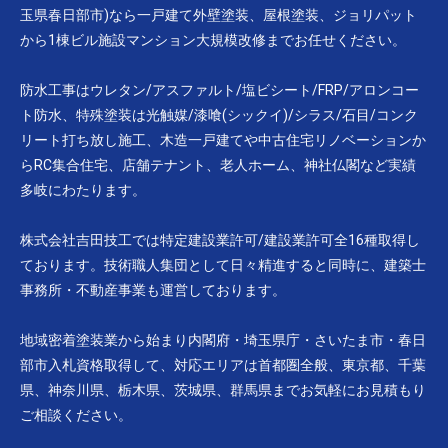
玉県春日部市)なら一戸建て外壁塗装、屋根塗装、ジョリパット
から1棟ビル施設マンション大規模改修までお任せください。
防水工事はウレタン/アスファルト/塩ビシート/FRP/アロンコー
ト防水、特殊塗装は光触媒/漆喰(シックイ)/シラス/石目/コンク
リート打ち放し施工、木造一戸建てや中古住宅リノベーションか
らRC集合住宅、店舗テナント、老人ホーム、神社仏閣など実績
多岐にわたります。
株式会社吉田技工では特定建設業許可/建設業許可全16種取得し
ております。技術職人集団として日々精進すると同時に、建築士
事務所・不動産事業も運営しております。
地域密着塗装業から始まり内閣府・埼玉県庁・さいたま市・春日
部市入札資格取得して、対応エリアは首都圏全般、東京都、千葉
県、神奈川県、栃木県、茨城県、群馬県までお気軽にお見積もり
ご相談ください。