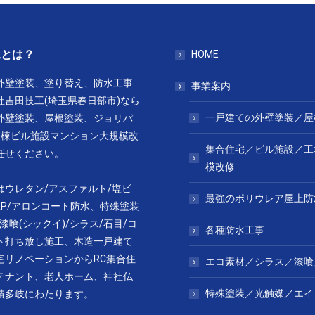
工とは？
HOME
外壁塗装、塗り替え、防水工事
事業案内
社吉田技工(埼玉県春日部市)なら
一戸建ての外壁塗装／屋
外壁塗装、屋根塗装、ジョリパ
1棟ビル施設マンション大規模改
集合住宅／ビル施設／工
任せください。
模改修
はウレタン/アスファルト/塩ビ
最強のポリウレア屋上防
RP/アロンコート防水、特殊塗装
漆喰(シックイ)/シラス/石目/コ
各種防水工事
ト打ち放し施工、木造一戸建て
宅リノベーションからRC集合住
エコ素材／シラス／漆喰
テナント、老人ホーム、神社仏
特殊塗装／光触媒／エイ
績多岐にわたります。