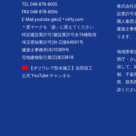
TEL 048-878-8005
株式会社
FAX 048-878-8006
設業許可
E-Mail yoshida-giko2＊nifty.com
職人集団
＊星マークを「@」に変えてください
建築士事
特定建設業許可/建設業許可全16種取得
ります。
埼玉県知事許可(特-2)第64041号
建築士事務所(4)10389号
地域密着
宅地建物取引業(2)第23818
県庁・さ
得して、
【ポリウレア防水施工】吉田技工
都、千葉
公式 YouTube チャンネル
県、群馬
談くださ