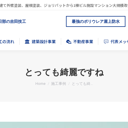
建て外壁塗装、屋根塗装、ジョリパットから1棟ビル施設マンション大規模改
工の流れ
建築設計事業
不動産事業
代表メッ
日部の吉田技工
最強のポリウレア屋上防水
工の流れ
建築設計事業
不動産事業
代表メッ
とっても綺麗ですね
You are here:
Home
施工事例
とっても綺…