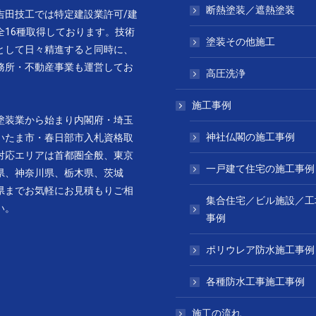
断熱塗装／遮熱塗装
吉田技工では特定建設業許可/建
全16種取得しております。技術
塗装その他施工
として日々精進すると同時に、
務所・不動産事業も運営してお
高圧洗浄
施工事例
塗装業から始まり内閣府・埼玉
神社仏閣の施工事例
いたま市・春日部市入札資格取
対応エリアは首都圏全般、東京
一戸建て住宅の施工事例
県、神奈川県、栃木県、茨城
県までお気軽にお見積もりご相
集合住宅／ビル施設／工
い。
事例
ポリウレア防水施工事例
各種防水工事施工事例
施工の流れ