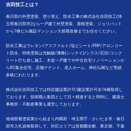
吉田技工とは？
春日部の外壁塗装、塗り替え、防水工事の株式会社吉田技工(埼
玉県春日部市)なら一戸建て外壁塗装、屋根塗装、ジョリパット
から1棟ビル施設マンション大規模改修までお任せください。
防水工事はウレタン/アスファルト/塩ビシート/FRP/アロンコー
ト防水、特殊塗装は光触媒/漆喰(シックイ)/シラス/石目/コンク
リート打ち放し施工、木造一戸建てや中古住宅リノベーションか
らRC集合住宅、店舗テナント、老人ホーム、神社仏閣など実績
多岐にわたります。
株式会社吉田技工では特定建設業許可/建設業許可全16種取得し
ております。技術職人集団として日々精進すると同時に、建築士
事務所・不動産事業も運営しております。
地域密着塗装業から始まり内閣府・埼玉県庁・さいたま市・春日
部市入札資格取得して、対応エリアは首都圏全般、東京都、千葉