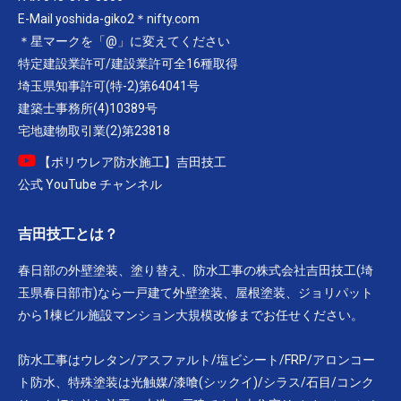
E-Mail yoshida-giko2＊nifty.com
＊星マークを「@」に変えてください
特定建設業許可/建設業許可全16種取得
埼玉県知事許可(特-2)第64041号
建築士事務所(4)10389号
宅地建物取引業(2)第23818
【ポリウレア防水施工】吉田技工
公式 YouTube チャンネル
吉田技工とは？
春日部の外壁塗装、塗り替え、防水工事の株式会社吉田技工(埼
玉県春日部市)なら一戸建て外壁塗装、屋根塗装、ジョリパット
から1棟ビル施設マンション大規模改修までお任せください。
防水工事はウレタン/アスファルト/塩ビシート/FRP/アロンコー
ト防水、特殊塗装は光触媒/漆喰(シックイ)/シラス/石目/コンク