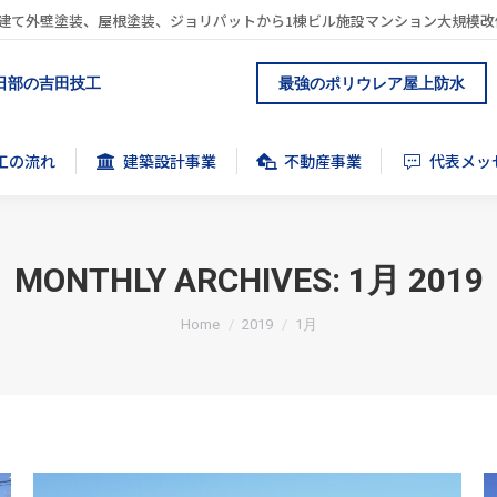
建て外壁塗装、屋根塗装、ジョリパットから1棟ビル施設マンション大規模改
工の流れ
建築設計事業
不動産事業
代表メッ
日部の吉田技工
最強のポリウレア屋上防水
工の流れ
建築設計事業
不動産事業
代表メッ
MONTHLY ARCHIVES:
1月 2019
You are here:
Home
2019
1月