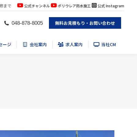
修まで
公式チャンネル
ポリウレア防水施工
公式 Instagram
セージ
会社案内
求人案内
当社CM
無料お見積もり・お問い合わせ
048-878-8005
セージ
会社案内
求人案内
当社CM