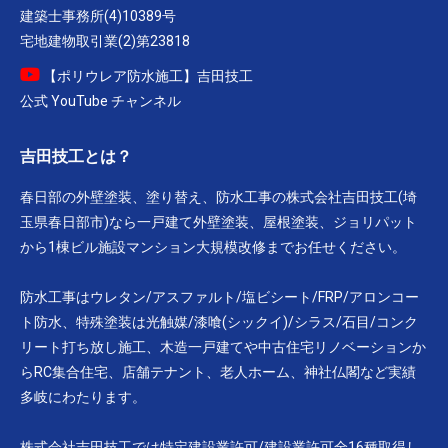
建築士事務所(4)10389号
宅地建物取引業(2)第23818
【ポリウレア防水施工】吉田技工
公式 YouTube チャンネル
吉田技工とは？
春日部の外壁塗装、塗り替え、防水工事の株式会社吉田技工(埼
玉県春日部市)なら一戸建て外壁塗装、屋根塗装、ジョリパット
から1棟ビル施設マンション大規模改修までお任せください。
防水工事はウレタン/アスファルト/塩ビシート/FRP/アロンコー
ト防水、特殊塗装は光触媒/漆喰(シックイ)/シラス/石目/コンク
リート打ち放し施工、木造一戸建てや中古住宅リノベーションか
らRC集合住宅、店舗テナント、老人ホーム、神社仏閣など実績
多岐にわたります。
株式会社吉田技工では特定建設業許可/建設業許可全16種取得し