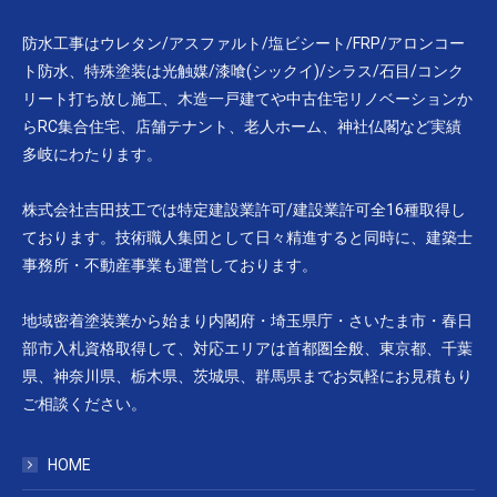
防水工事はウレタン/アスファルト/塩ビシート/FRP/アロンコー
ト防水、特殊塗装は光触媒/漆喰(シックイ)/シラス/石目/コンク
リート打ち放し施工、木造一戸建てや中古住宅リノベーションか
らRC集合住宅、店舗テナント、老人ホーム、神社仏閣など実績
多岐にわたります。
株式会社吉田技工では特定建設業許可/建設業許可全16種取得し
ております。技術職人集団として日々精進すると同時に、建築士
事務所・不動産事業も運営しております。
地域密着塗装業から始まり内閣府・埼玉県庁・さいたま市・春日
部市入札資格取得して、対応エリアは首都圏全般、東京都、千葉
県、神奈川県、栃木県、茨城県、群馬県までお気軽にお見積もり
ご相談ください。
HOME