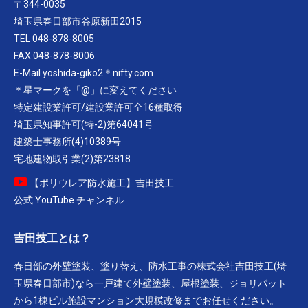
〒344-0035
埼玉県春日部市谷原新田2015
TEL 048-878-8005
FAX 048-878-8006
E-Mail yoshida-giko2＊nifty.com
＊星マークを「@」に変えてください
特定建設業許可/建設業許可全16種取得
埼玉県知事許可(特-2)第64041号
建築士事務所(4)10389号
宅地建物取引業(2)第23818
【ポリウレア防水施工】吉田技工
公式 YouTube チャンネル
吉田技工とは？
春日部の外壁塗装、塗り替え、防水工事の株式会社吉田技工(埼
玉県春日部市)なら一戸建て外壁塗装、屋根塗装、ジョリパット
から1棟ビル施設マンション大規模改修までお任せください。