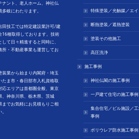
テナント、老人ホーム、神社仏
特殊塗装／光触媒／エイ
績多岐にわたります。
断熱塗装／遮熱塗装
吉田技工では特定建設業許可/建
全16種取得しております。技術
塗装その他施工
として日々精進すると同時に、
務所・不動産事業も運営してお
高圧洗浄
施工事例
塗装業から始まり内閣府・埼玉
神社仏閣の施工事例
いたま市・春日部市入札資格取
対応エリアは首都圏全般、東京
一戸建て住宅の施工事例
県、神奈川県、栃木県、茨城
県までお気軽にお見積もりご相
集合住宅／ビル施設／工
い。
事例
ポリウレア防水施工事例