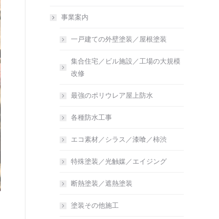
事業案内
一戸建ての外壁塗装／屋根塗装
集合住宅／ビル施設／工場の大規模
改修
最強のポリウレア屋上防水
各種防水工事
エコ素材／シラス／漆喰／柿渋
特殊塗装／光触媒／エイジング
断熱塗装／遮熱塗装
塗装その他施工