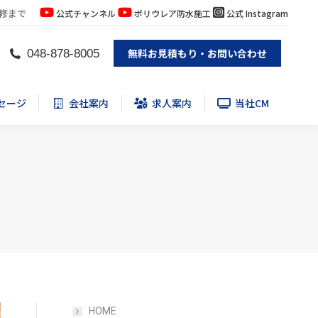
修まで
公式チャンネル
ポリウレア防水施工
公式 Instagram
セージ
会社案内
求人案内
当社CM
無料お見積もり・お問い合わせ
048-878-8005
セージ
会社案内
求人案内
当社CM
HOME