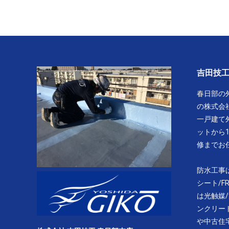
吉田技
春日部の
の株式会
一戸建て
ットから
修までお
防水工事
シート/F
は光触媒/
ンクリー
や中古住