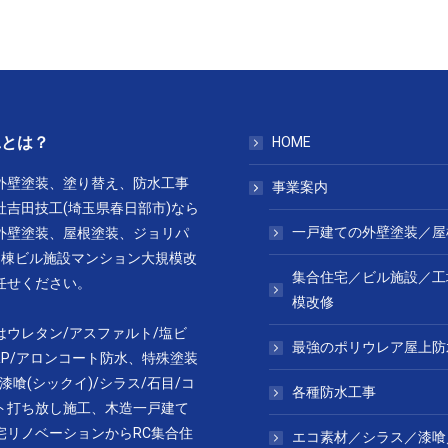
工とは？
HOME
外壁塗装、塗り替え、防水工事
事業案内
社吉田技工(埼玉県春日部市)なら
一戸建ての外壁塗装／屋
外壁塗装、屋根塗装、ジョリパ
1棟ビル施設マンション大規模改
集合住宅／ビル施設／工
任せください。
模改修
はウレタン/アスファルト/塩ビ
最強のポリウレア屋上防
RP/アロンコート防水、特殊塗装
漆喰(シックイ)/シラス/石目/コ
各種防水工事
ト打ち放し施工、木造一戸建て
宅リノベーションからRC集合住
エコ素材／シラス／漆喰