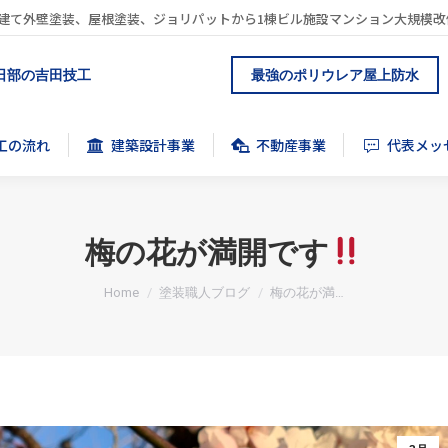
建て外壁塗装、屋根塗装、ジョリパットから1棟ビル施設マンション大規模改
工の流れ
建築設計事業
不動産事業
代表メッ
日部の吉田技工
最強のポリウレア屋上防水
工の流れ
建築設計事業
不動産事業
代表メッ
梅の花が満開です
You are here:
Home
塗装職人ブログ
梅の花が満…