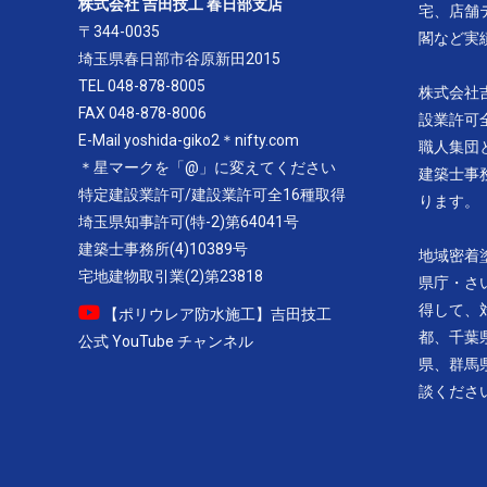
株式会社 吉田技工 春日部支店
宅、店舗
〒344-0035
閣など実
埼玉県春日部市谷原新田2015
TEL 048-878-8005
株式会社
FAX 048-878-8006
設業許可
E-Mail yoshida-giko2＊nifty.com
職人集団
＊星マークを「@」に変えてください
建築士事
特定建設業許可/建設業許可全16種取得
ります。
埼玉県知事許可(特-2)第64041号
建築士事務所(4)10389号
地域密着
宅地建物取引業(2)第23818
県庁・さ
得して、
【ポリウレア防水施工】吉田技工
都、千葉
公式 YouTube チャンネル
県、群馬
談くださ