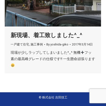
新現場、着工致しました^_^
一戸建て住宅
,
施工事例
By
yoshida-giko
2017年3月14日
現場が少しラップしてしまいました^_^ 無機
フッ
素の最高峰グレードの仕様です‼︎ 一生懸命頑張ります
© 株式会社 吉田技工