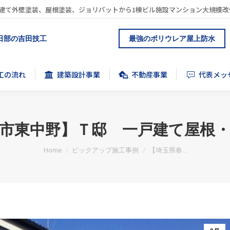
建て外壁塗装、屋根塗装、ジョリパットから1棟ビル施設マンション大規模改
工の流れ
建築設計事業
不動産事業
代表メッ
日部の吉田技工
最強のポリウレア屋上防水
工の流れ
建築設計事業
不動産事業
代表メッ
市東中野】Ｔ邸 一戸建て屋根
You are here:
Home
ピックアップ施工事例
【埼玉県春…