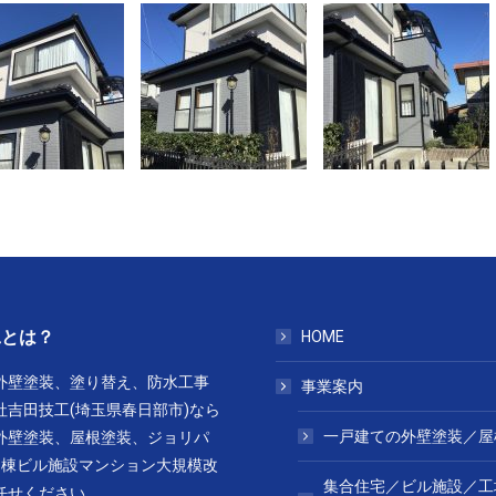
工とは？
HOME
外壁塗装、塗り替え、防水工事
事業案内
社吉田技工(埼玉県春日部市)なら
一戸建ての外壁塗装／屋
外壁塗装、屋根塗装、ジョリパ
1棟ビル施設マンション大規模改
集合住宅／ビル施設／工
任せください。