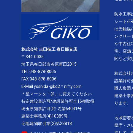
防水工事
シート/F
は光触媒/
ンクリー
や中古住
株式会社 吉田技工 春日部支店
宅、店舗
〒344-0035
閣など実
埼玉県春日部市谷原新田2015
TEL 048-878-8005
株式会社
FAX 048-878-8006
設業許可
E-Mail yoshida-giko2＊nifty.com
職人集団
＊星マークを「@」に変えてください
建築士事
特定建設業許可/建設業許可全16種取得
ります。
埼玉県知事許可(特-2)第64041号
建築士事務所(4)10389号
地域密着
宅地建物取引業(2)第23818
県庁・さ
得して、