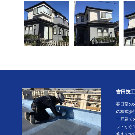
吉田技
春日部の
の株式会
一戸建て
ットから
修までお