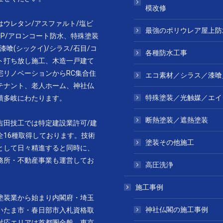
模改修
はウレタン/アスファルト/塩ビ
最強のポリウレア屋上防
RP/アロンコート防水、特殊塗装
漆喰(シックイ)/シラス/石目/コ
各種防水工事
ト打ち放し施工、木造一戸建て
宅リノベーションからRC集合住
エコ素材／シラス／漆喰
テナント、老人ホーム、神社仏
特殊塗装／光触媒／エイ
績多岐にわたります。
断熱塗装／遮熱塗装
吉田技工では特定建設業許可/建
全16種取得しております。技術
塗装その他施工
として日々精進すると同時に、
務所・不動産事業も運営してお
高圧洗浄
施工事例
塗装業から始まり内閣府・埼玉
神社仏閣の施工事例
いたま市・春日部市入札資格取
対応エリアは首都圏全般、東京