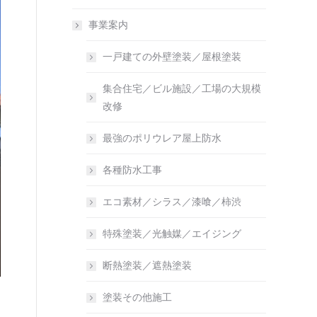
事業案内
一戸建ての外壁塗装／屋根塗装
集合住宅／ビル施設／工場の大規模
改修
最強のポリウレア屋上防水
各種防水工事
エコ素材／シラス／漆喰／柿渋
特殊塗装／光触媒／エイジング
断熱塗装／遮熱塗装
塗装その他施工