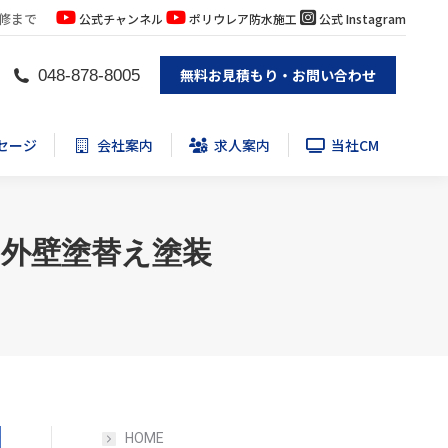
修まで
公式チャンネル
ポリウレア防水施工
公式 Instagram
セージ
会社案内
求人案内
当社CM
無料お見積もり・お問い合わせ
048-878-8005
セージ
会社案内
求人案内
当社CM
・外壁塗替え塗装
HOME