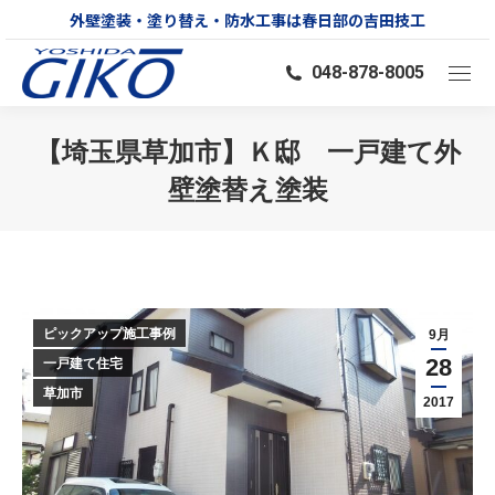
外壁塗装・塗り替え・防水工事は春日部の吉田技工
048-878-8005
【埼玉県草加市】Ｋ邸 一戸建て外
壁塗替え塗装
You are here:
ピックアップ施工事例
9月
28
一戸建て住宅
草加市
2017