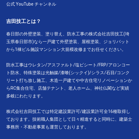
公式 YouTube チャンネル
吉田技工とは？
春日部の外壁塗装、塗り替え、防水工事の株式会社吉田技工(埼
玉県春日部市)なら一戸建て外壁塗装、屋根塗装、ジョリパット
から1棟ビル施設マンション大規模改修までお任せください。
防水工事はウレタン/アスファルト/塩ビシート/FRP/アロンコー
ト防水、特殊塗装は光触媒/漆喰(シックイ)/シラス/石目/コンク
リート打ち放し施工、木造一戸建てや中古住宅リノベーションか
らRC集合住宅、店舗テナント、老人ホーム、神社仏閣など実績
多岐にわたります。
株式会社吉田技工では特定建設業許可/建設業許可全16種取得し
ております。技術職人集団として日々精進すると同時に、建築士
事務所・不動産事業も運営しております。