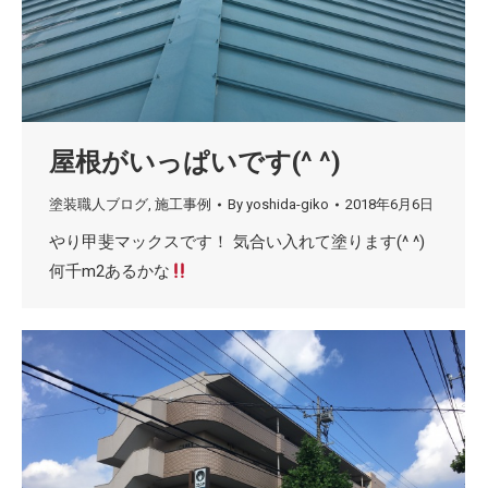
屋根がいっぱいです(^ ^)
塗装職人ブログ
,
施工事例
By
yoshida-giko
2018年6月6日
やり甲斐マックスです！ 気合い入れて塗ります(^ ^)
何千m2あるかな