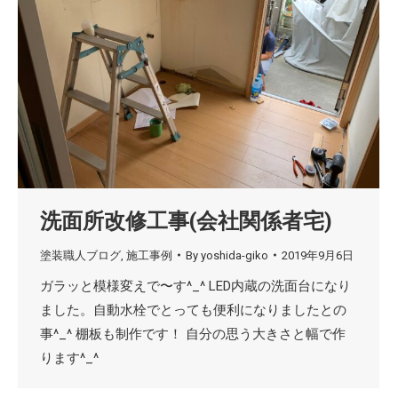
洗面所改修工事(会社関係者宅)
塗装職人ブログ
,
施工事例
By
yoshida-giko
2019年9月6日
ガラッと模様変えで〜す^_^ LED内蔵の洗面台になり
ました。自動水栓でとっても便利になりましたとの
事^_^ 棚板も制作です！ 自分の思う大きさと幅で作
ります^_^