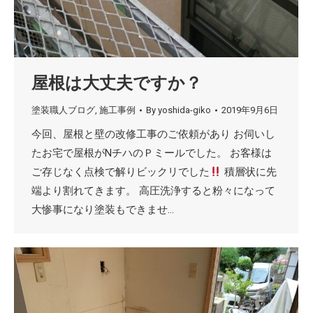
屋根は大丈夫ですか？
塗装職人ブログ
,
施工事例
By
yoshida-giko
2019年9月6日
今回、屋根と壁の改修工事のご依頼があり お伺いし
たお宅で屋根がNチハのＰミールでした。 お客様は
ご存じなく点検で解りビックリでした
積層状に先
端より割れてきます。 高圧洗浄すると粉々になって
大惨事になり塗装もできませ…