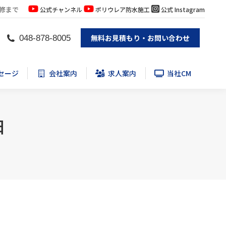
修まで
公式チャンネル
ポリウレア防水施工
公式 Instagram
セージ
会社案内
求人案内
当社CM
無料お見積もり・お問い合わせ
048-878-8005
セージ
会社案内
求人案内
当社CM
日