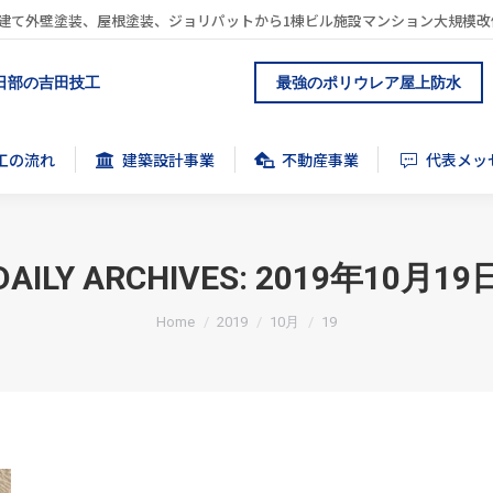
建て外壁塗装、屋根塗装、ジョリパットから1棟ビル施設マンション大規模改
工の流れ
建築設計事業
不動産事業
代表メッ
日部の吉田技工
最強のポリウレア屋上防水
工の流れ
建築設計事業
不動産事業
代表メッ
DAILY ARCHIVES:
2019年10月19
You are here:
Home
2019
10月
19