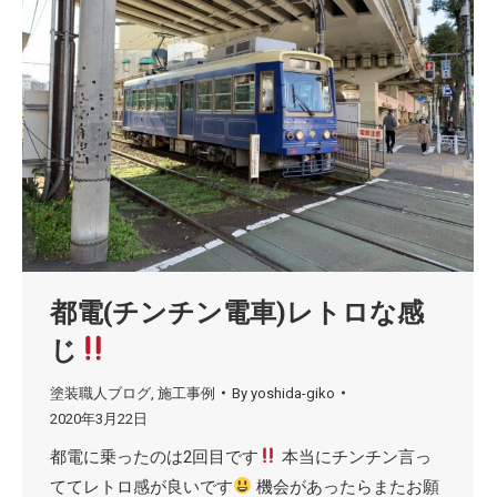
都電(チンチン電車)レトロな感
じ
塗装職人ブログ
,
施工事例
By
yoshida-giko
2020年3月22日
都電に乗ったのは2回目です
本当にチンチン言っ
ててレトロ感が良いです
機会があったらまたお願