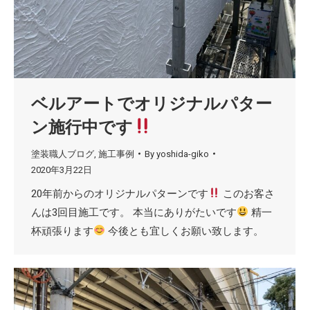
ベルアートでオリジナルパター
ン施行中です
塗装職人ブログ
,
施工事例
By
yoshida-giko
2020年3月22日
20年前からのオリジナルパターンです
このお客さ
んは3回目施工です。 本当にありがたいです
精一
杯頑張ります
今後とも宜しくお願い致します。