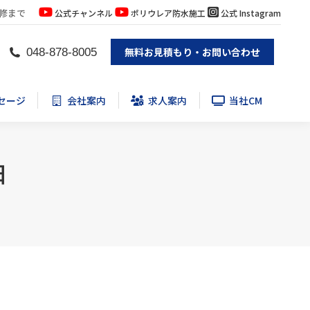
修まで
公式チャンネル
ポリウレア防水施工
公式 Instagram
セージ
会社案内
求人案内
当社CM
無料お見積もり・お問い合わせ
048-878-8005
セージ
会社案内
求人案内
当社CM
日