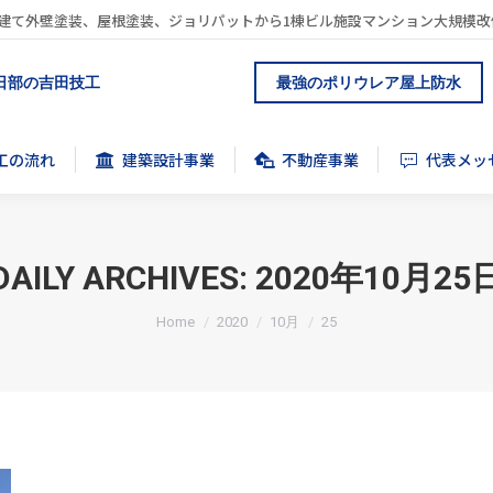
建て外壁塗装、屋根塗装、ジョリパットから1棟ビル施設マンション大規模改
工の流れ
建築設計事業
不動産事業
代表メッ
日部の吉田技工
最強のポリウレア屋上防水
工の流れ
建築設計事業
不動産事業
代表メッ
DAILY ARCHIVES:
2020年10月25
You are here:
Home
2020
10月
25