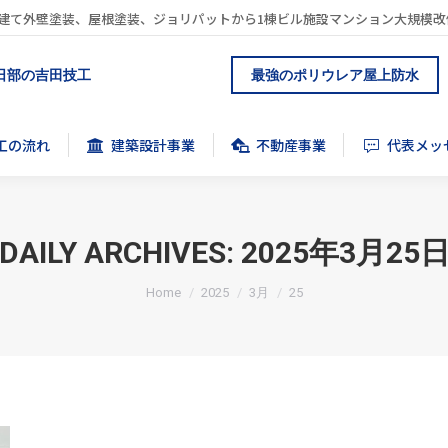
建て外壁塗装、屋根塗装、ジョリパットから1棟ビル施設マンション大規模改
工の流れ
建築設計事業
不動産事業
代表メッ
日部の吉田技工
最強のポリウレア屋上防水
工の流れ
建築設計事業
不動産事業
代表メッ
DAILY ARCHIVES:
2025年3月25
You are here:
Home
2025
3月
25