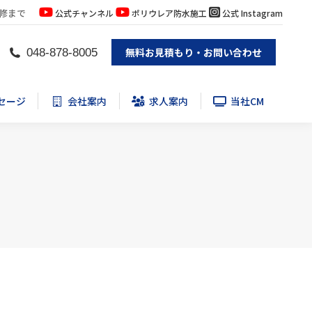
修まで
公式チャンネル
ポリウレア防水施工
公式 Instagram
セージ
会社案内
求人案内
当社CM
無料お見積もり・お問い合わせ
048-878-8005
セージ
会社案内
求人案内
当社CM
日