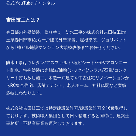
公式 YouTube チャンネル
吉田技工とは？
春日部の外壁塗装、塗り替え、防水工事の株式会社吉田技工(埼
玉県春日部市)なら一戸建て外壁塗装、屋根塗装、ジョリパット
から1棟ビル施設マンション大規模改修までお任せください。
防水工事はウレタン/アスファルト/塩ビシート/FRP/アロンコー
ト防水、特殊塗装は光触媒/漆喰(シックイ)/シラス/石目/コンク
リート打ち放し施工、木造一戸建てや中古住宅リノベーションか
らRC集合住宅、店舗テナント、老人ホーム、神社仏閣など実績
多岐にわたります。
株式会社吉田技工では特定建設業許可/建設業許可全16種取得し
ております。技術職人集団として日々精進すると同時に、建築士
事務所・不動産事業も運営しております。