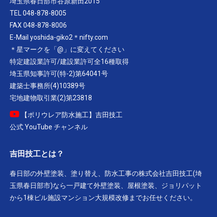
埼玉県春日部市谷原新田2015
TEL 048-878-8005
FAX 048-878-8006
E-Mail yoshida-giko2＊nifty.com
＊星マークを「@」に変えてください
特定建設業許可/建設業許可全16種取得
埼玉県知事許可(特-2)第64041号
建築士事務所(4)10389号
宅地建物取引業(2)第23818
【ポリウレア防水施工】吉田技工
公式 YouTube チャンネル
吉田技工とは？
春日部の外壁塗装、塗り替え、防水工事の株式会社吉田技工(埼
玉県春日部市)なら一戸建て外壁塗装、屋根塗装、ジョリパット
から1棟ビル施設マンション大規模改修までお任せください。