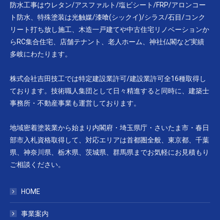
防水工事はウレタン/アスファルト/塩ビシート/FRP/アロンコー
ト防水、特殊塗装は光触媒/漆喰(シックイ)/シラス/石目/コンク
リート打ち放し施工、木造一戸建てや中古住宅リノベーションか
らRC集合住宅、店舗テナント、老人ホーム、神社仏閣など実績
多岐にわたります。
株式会社吉田技工では特定建設業許可/建設業許可全16種取得し
ております。技術職人集団として日々精進すると同時に、建築士
事務所・不動産事業も運営しております。
地域密着塗装業から始まり内閣府・埼玉県庁・さいたま市・春日
部市入札資格取得して、対応エリアは首都圏全般、東京都、千葉
県、神奈川県、栃木県、茨城県、群馬県までお気軽にお見積もり
ご相談ください。
HOME
事業案内