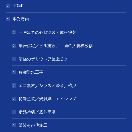
HOME
事業案内
一戸建ての外壁塗装／屋根塗装
集合住宅／ビル施設／工場の大規模改修
最強のポリウレア屋上防水
各種防水工事
エコ素材／シラス／漆喰／柿渋
特殊塗装／光触媒／エイジング
断熱塗装／遮熱塗装
塗装その他施工