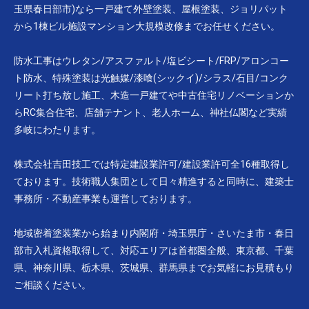
玉県春日部市)なら一戸建て外壁塗装、屋根塗装、ジョリパット
から1棟ビル施設マンション大規模改修までお任せください。
防水工事はウレタン/アスファルト/塩ビシート/FRP/アロンコー
ト防水、特殊塗装は光触媒/漆喰(シックイ)/シラス/石目/コンク
リート打ち放し施工、木造一戸建てや中古住宅リノベーションか
らRC集合住宅、店舗テナント、老人ホーム、神社仏閣など実績
多岐にわたります。
株式会社吉田技工では特定建設業許可/建設業許可全16種取得し
ております。技術職人集団として日々精進すると同時に、建築士
事務所・不動産事業も運営しております。
地域密着塗装業から始まり内閣府・埼玉県庁・さいたま市・春日
部市入札資格取得して、対応エリアは首都圏全般、東京都、千葉
県、神奈川県、栃木県、茨城県、群馬県までお気軽にお見積もり
ご相談ください。